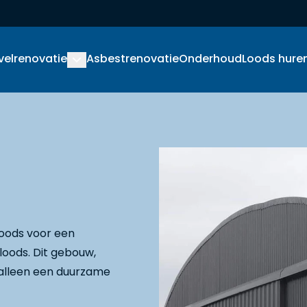
velrenovatie
Asbestrenovatie
Onderhoud
Loods hure
loods voor een
oods. Dit gebouw,
 alleen een duurzame