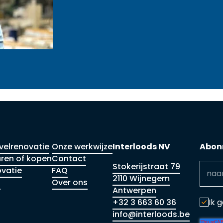
velrenovatie
Onze werkwijze
Interloods NV
Abonn
ren of kopen
Contact
Stokerijstraat 79
vatie
FAQ
2110 Wijnegem
s
Over ons
Antwerpen
+32 3 663 60 36
Ik 
info@interloods.be