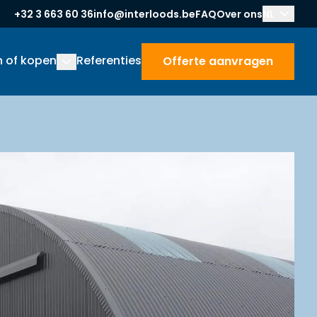
+32 3 663 60 36
info@interloods.be
FAQ
Over ons
NL
n of kopen
Referenties
Offerte aanvragen
Offerte aanvragen