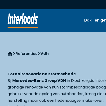
Skip to navigation
interloods-logo-2
Dak- en ge
Referenties
Vdh
Home
Totaalrenovatie na stormschade
Bij
Mercedes-Benz Groep VDH
in Diest zorgde Inter
grondige renovatie van hun stormbeschadigde boogl
gebruikt voor de opslag van autobanden, kreeg niet
herstelling maar ook een hedendaagse make-over.