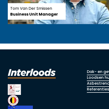
Tom Van Der Smissen
Business Unit Manager
Skip to footer
Dak- en ge
Loodsen hu
Asbestreno
Referentie