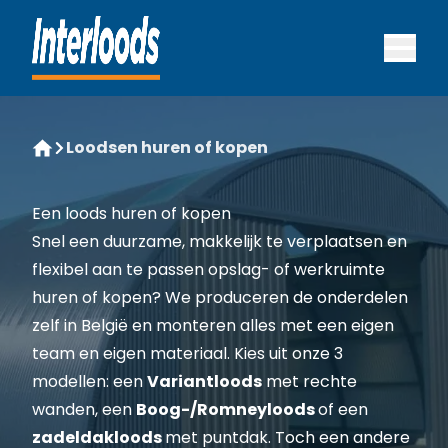
Skip to navigation
interloods-logo-2
Open 
Loodsen huren of kopen
Home
Een loods huren of kopen​
Snel een duurzame, makkelijk te verplaatsen en
flexibel aan te passen opslag- of werkruimte
huren of kopen? We produceren de onderdelen
zelf in België en monteren alles met een eigen
team en eigen materiaal. Kies uit onze 3
modellen: een
Variantloods
met rechte
wanden, een
Boog-/Romneyloods
of een
zadeldakloods
met puntdak. Toch een andere