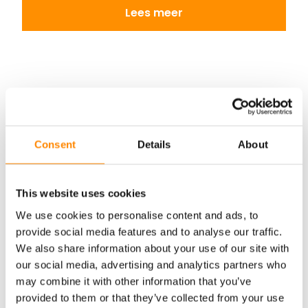
Lees meer
Lees meer
Waarom een loods kopen bij Interloods?​​
Consent
Details
About
Snel te plaatsen
Snelle levertermijn
Eén aanspreekpunt
This website uses cookies
Eigen productie en montage
We use cookies to personalise content and ads, to
provide social media features and to analyse our traffic.
We also share information about your use of our site with
our social media, advertising and analytics partners who
may combine it with other information that you’ve
provided to them or that they’ve collected from your use